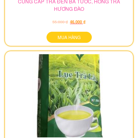
CUNG CẤP TRÀ ĐEN BÁ TƯỚC, HỒNG TRÀ
HƯƠNG ĐÀO
55.000 ₫
46.000 ₫
MUA HÀNG