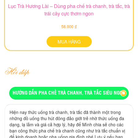
Lục Trà Hương Lài – Dùng pha chế trà chanh, trà tắc, trà
trái cây cực thơm ngon
58.000 ₫
MUA HÀNG
Hỏi đáp
HƯỚNG DẪN PHA CHẾ TRÀ CHANH, TRÀ TẮC SIÊU NGON
Hiện nay thức uống trà chanh, trà tắc đã thành một trong
những đồ uống thu hút đông đảo giới trẻ nhờ thức uống đa
dạng, lạ lẫm và giá cả hợp lý, hãy để Mình chia sẻ cho các
bạn công thức pha chế trà chanh cũng như trà tắc chuẩn vị
để kinh doanh hoặc pha uống gia đình nhé Lưu ý nếu bạn