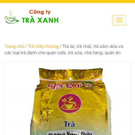
Toggle
navigati
Trang chủ
/
Trà Ướp Hương
/ Trà lài, trà nhài, trà sâm dứa và
các loại trà dành cho quán cafe, trà sữa, nhà hàng, quán ăn