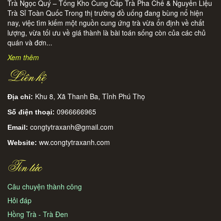
Trà Ngọc Quý – Tổng Kho Cung Cấp Trà Pha Chế & Nguyên Liệu
Trà Sỉ Toàn Quốc Trong thị trường đồ uống đang bùng nổ hiện
nay, việc tìm kiếm một nguồn cung ứng trà vừa ổn định về chất
lượng, vừa tối ưu về giá thành là bài toán sống còn của các chủ
quán và đơn...
Xem thêm
Liên hệ
Khu 8, Xã Thanh Ba, Tỉnh Phú Thọ
Địa chỉ:
0966666965
Số điện thoại:
congtytraxanh@gmail.com
Email:
ww.congtytraxanh.com
Website:
Tin tức
Câu chuyện thành công
Hỏi đáp
Hồng Trà - Trà Đen