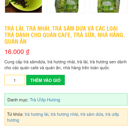
TRÀ LÀI, TRÀ NHÀI, TRÀ SÂM DỨA VÀ CÁC LOẠI
TRÀ DÀNH CHO QUÁN CAFE, TRÀ SỮA, NHÀ HÀNG,
QUÁN ĂN
16.000 ₫
Cung cấp trà sâmdứa, trà hương nhài, trà lài, trà hương sen dành
cho các quán cafe và quán ăn, nhà hàng trên toàn quốc
THÊM VÀO GIỎ
Danh mục:
Trà Ướp Hương
Từ khóa:
trà hương lài
,
trà hương nhài
,
trà sâm dứa
,
trà ướp
hương