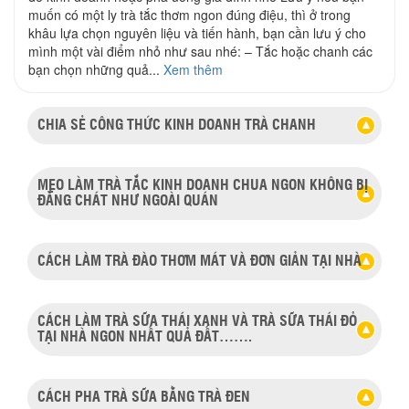
muốn có một ly trà tắc thơm ngon đúng điệu, thì ở trong
khâu lựa chọn nguyên liệu và tiến hành, bạn cần lưu ý cho
mình một vài điểm nhỏ như sau nhé: – Tắc hoặc chanh các
bạn chọn những quả...
Xem thêm
CHIA SẺ CÔNG THỨC KINH DOANH TRÀ CHANH
MẸO LÀM TRÀ TẮC KINH DOANH CHUA NGON KHÔNG BỊ
ĐẮNG CHÁT NHƯ NGOÀI QUÁN
CÁCH LÀM TRÀ ĐÀO THƠM MÁT VÀ ĐƠN GIẢN TẠI NHÀ
CÁCH LÀM TRÀ SỮA THÁI XANH VÀ TRÀ SỮA THÁI ĐỎ
TẠI NHÀ NGON NHẤT QUẢ ĐẤT…….
CÁCH PHA TRÀ SỮA BẰNG TRÀ ĐEN