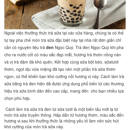
Ngoài việc thưởng thức trà sữa tại các cửa hàng, chúng ta có thể
tự tay pha chế món trà sữa đặc biệt này tại nhà rất đơn giản chỉ
cần có nguyên liệu trà
đen
Ngọc Quý. Trà đen Ngọc Quý khi pha
cho ra nước cốt có màu sắc đẹp mắt, hương trà thơm nồng nàn
và vị trà đậm đà khó quên. Kết hợp cùng sữa bột béo, sữatươi
thơm, ngọt dịu vừa miệng đã tạo nên một phần trà sữa thơm
ngon, có thể khiến bạn khó cưỡng nỗi hương vị này. Cách làm trà
sữa bằng trà đen hiện đã được ứng dụng phổ biến từ các thương
hiệu trà sữa bình dân đến cao cấp, mang đến cho bạn nhiều lựa
chọn phù hợp.
Cách làm trà sữa trà đen từ sữa tươi là một biến tấu mới lạ từ
món trà sữa truyền thống. Hấp dẫn từ hương thơm, màu sắc đến
hương vị sau khi thưởng thức là những yếu tố làm nên sức hút
khó cưỡng của món trà sữa này.