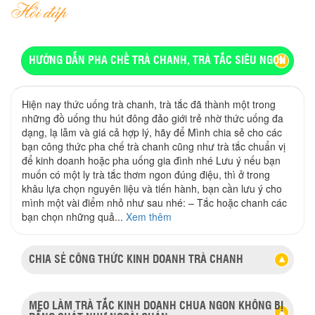
Hỏi đáp
HƯỚNG DẪN PHA CHẾ TRÀ CHANH, TRÀ TẮC SIÊU NGON
Hiện nay thức uống trà chanh, trà tắc đã thành một trong
những đồ uống thu hút đông đảo giới trẻ nhờ thức uống đa
dạng, lạ lẫm và giá cả hợp lý, hãy để Mình chia sẻ cho các
bạn công thức pha chế trà chanh cũng như trà tắc chuẩn vị
để kinh doanh hoặc pha uống gia đình nhé Lưu ý nếu bạn
muốn có một ly trà tắc thơm ngon đúng điệu, thì ở trong
khâu lựa chọn nguyên liệu và tiến hành, bạn cần lưu ý cho
mình một vài điểm nhỏ như sau nhé: – Tắc hoặc chanh các
bạn chọn những quả...
Xem thêm
CHIA SẺ CÔNG THỨC KINH DOANH TRÀ CHANH
MẸO LÀM TRÀ TẮC KINH DOANH CHUA NGON KHÔNG BỊ