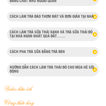
ĐẮNG CHÁT NHƯ NGOÀI QUÁN
CÁCH LÀM TRÀ ĐÀO THƠM MÁT VÀ ĐƠN GIẢN TẠI NHÀ
CÁCH LÀM TRÀ SỮA THÁI XANH VÀ TRÀ SỮA THÁI ĐỎ
TẠI NHÀ NGON NHẤT QUẢ ĐẤT…….
CÁCH PHA TRÀ SỮA BẰNG TRÀ ĐEN
HƯỚNG DẪN CÁCH LÀM TRÀ THÁI ĐỎ CHO MÙA HÈ SÔI
ĐỘNG
Video hữu ích
Công thức hay